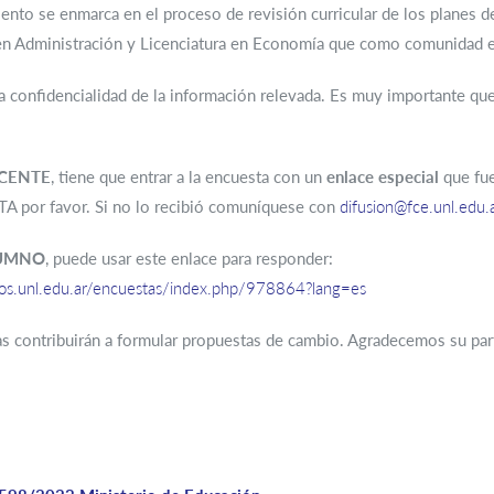
ento se enmarca en el proceso de revisión curricular de los planes d
 en Administración y Licenciatura en Economía que como comunidad 
la confidencialidad de la información relevada. Es muy importante que
CENTE
, tiene que entrar a la encuesta con un
enlace especial
que fue
por favor. Si no lo recibió comuníquese con
difusion@fce.unl.edu.
UMNO
, puede usar este enlace para responder:
cios.unl.edu.ar/encuestas/index.php/978864?lang=es
s contribuirán a formular propuestas de cambio. Agradecemos su part