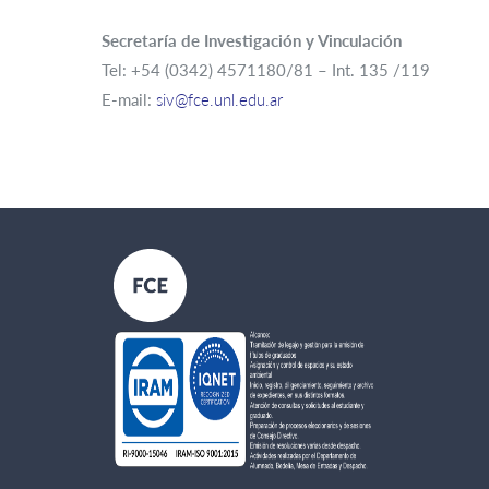
Secretaría de Investigación y Vinculación
Tel: +54 (0342) 4571180/81 – Int. 135 /119
E-mail:
siv@fce.unl.edu.ar