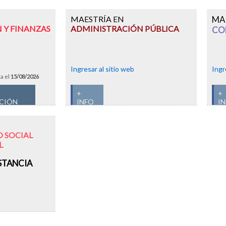
MAESTRÍA EN
MA
 Y FINANZAS
ADMINISTRACIÓN PÚBLICA
CO
Ingresar al sitio web
Ingr
ta el
15/08/2026
+
+
PCIÓN
INFO
I
 SOCIAL
L
STANCIA